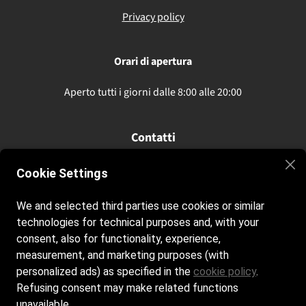
Privacy policy
Orari di apertura
Aperto tutti i giorni dalle 8:00 alle 20:00
Contatti
elbainlove
@hotmail.com
Cookie Settings
+39 3456491769
We and selected third parties use cookies or similar
technologies for technical purposes and, with your
Seguici sui nostri social
consent, also for functionality, experience,
measurement, and marketing purposes (with
Facebook
personalized ads) as specified in the
cookie policy
.
Refusing consent may make related functions
unavailable.