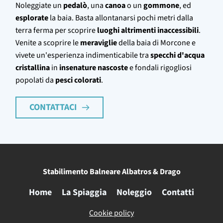
Noleggiate un
pedalò
, una
canoa
o un
gommone
, ed
esplorate
la baia. Basta allontanarsi pochi metri dalla
terra ferma per scoprire
luoghi altrimenti inaccessibili
.
Venite a scoprire le
meraviglie
della baia di Morcone e
vivete un'esperienza indimenticabile tra
specchi d'acqua
cristallina
in
insenature nascoste
e fondali rigogliosi
popolati da
pesci colorati
.
CONTATTACI
Stabilimento Balneare Albatros & Drago
Home
La Spiaggia
Noleggio
Contatti
Cookie policy